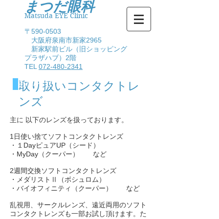
まつだ眼科
Matsuda EYE Clinic
〒590-0503
大阪府泉南市新家2965
新家駅前ビル（旧ショッピング
プラザハブ）2階
TEL
072-480-2341
お知らせ
取り扱いコンタクトレ
ンズ
主に 以下のレンズを扱っております。
1日使い捨てソフトコンタクトレンズ
・１DayピュアUP（シード）
・MyDay（クーパー） など
​2週間交換ソフトコンタクトレンズ
・メダリストⅡ（ボシュロム）
・バイオフィニティ（クーパー） など
乱視用、サークルレンズ、遠近両用のソフト
コンタクトレンズも一部お試し頂けます。た