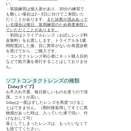
い。
・装脱練習は個人差があり、30分の練習で
も難しい場合は2～3日に分けてご来院いた
だくことがあります。
また診察が混みあって
いる場合は後日、装用練習のため再度来院し
ていただくことがあります。
・初回はトライアルレンズ（お試しレンズ料
金無料）をお渡しします。トライアルを1週
間程度試した後、目に異常がないか再度診察
を受けてから、ご購入です。
・コンタクトレンズ初心者にネット購入目的
などで処方箋を発行することはしておりませ
ん。
ソフトコンタクトレンズの種類
【1dayタイプ】
お手入れ不要、毎日新しいものを使うので清
潔。コストが高い。
1dayは一度はずしたレンズを再度つけるこ
とはできません。（開封後装用してすぐに異
物感があった時は、入っていた液で洗い、付
けなおして可）
落としてしまったレンズは、もったいなくて
も捨ててください。