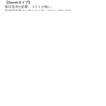
【2weekタイプ】
毎日洗浄が必要。コストが低い。
洗浄保存液はお近くのドラッグストアなどで
別途購入が必要です。
2weekタイプは開封してからちょうど2週間
が使用期限です。
1週間に1回しか装用しなくても、開封日か
ら2週間で新しいものに交換します。
週に2～3日だけの装用希望の方は、1dayが
結局便利です（コスト的にも2weekとほぼ同
じになります）。
お試しレンズ装用時のご注意
・コンタクトを触る時は、石鹸で手を洗い、
爪は短く切ります。
・ソフトコンタクトに水道水は使えません。
・装用時間は徐々に長くしてください。急に
長時間装用すると眼を痛めます。就寝時は必
ずはずしてください。
・充血する、ゴロゴロするなど違和感のある
時は装用せず受診してください。
アクセス