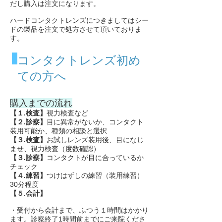
だし購入は注文になります。
ハードコンタクトレンズにつきましてはシー
ドの製品を注文で処方させて頂いておりま
す。
​コンタクトレンズ初め
ての方へ
購入までの流れ
【１.検査】
視力検査など
【２.診察】
目に異常がないか、コンタクト
装用可能か、種類の相談と選択
【３.検査】
お試しレンズ装用後、目になじ
ませ、視力検査（度数確認）
【３.診察】
コンタクトが目に合っているか
チェック
【４.練習】
つけはずしの練習（装用練習）
30分程度
【５.会計】
・受付から会計まで、ふつう１時間はかかり
ます。
診察終了1時間前まで
にご来院くださ